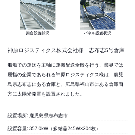
架台設置状況
パネル設置状況
神原ロジスティクス株式会社様 志布志5号倉庫
船舶での運送を主軸に運搬配送全般を行う、業界では
屈指の企業であられる神原ロジスティクス様は、鹿児
島県志布志にある倉庫と、広島県福山市にある倉庫両
方に太陽光発電を設置されました。
設置場所:
鹿児島県志布志市
設置容量: 357.0
kW（多結晶245W×204枚）